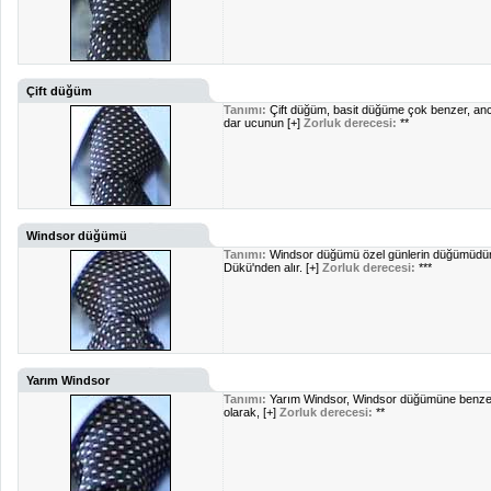
Çift düğüm
Tanımı:
Çift düğüm, basit düğüme çok benzer, ancak
dar ucunun [+]
Zorluk derecesi:
**
Windsor düğümü
Tanımı:
Windsor düğümü özel günlerin düğümüdür. İ
Dükü'nden alır. [+]
Zorluk derecesi:
***
Yarım Windsor
Tanımı:
Yarım Windsor, Windsor düğümüne benzer, 
olarak, [+]
Zorluk derecesi:
**