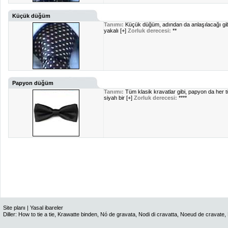
Küçük düğüm
Tanımı:
Küçük düğüm, adından da anlaşılacağı gibi
yakalı [+]
Zorluk derecesi:
**
Papyon düğüm
Tanımı:
Tüm klasik kravatlar gibi, papyon da her 
siyah bir [+]
Zorluk derecesi:
****
Site planı
|
Yasal ibareler
Diller:
How to tie a tie
,
Krawatte binden
,
Nó de gravata
,
Nodi di cravatta
,
Noeud de cravate
,