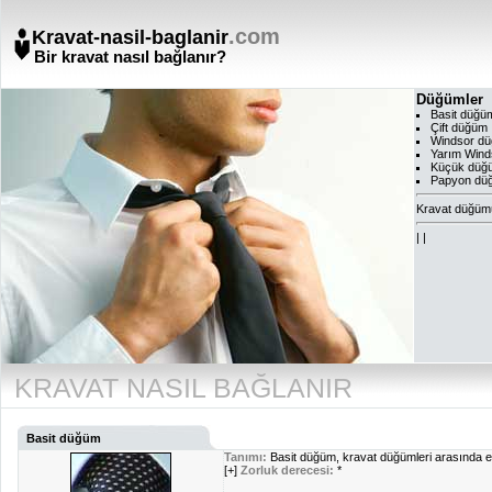
.com
Kravat-nasil-baglanir
Bir kravat nasıl bağlanır?
Düğümler
Basit düğü
Çift düğüm
Windsor d
Yarım Wind
Küçük düğ
Papyon dü
Kravat düğümü
|
|
KRAVAT NASIL BAĞLANIR
Basit düğüm
Tanımı:
Basit düğüm, kravat düğümleri arasında e
[+]
Zorluk derecesi:
*